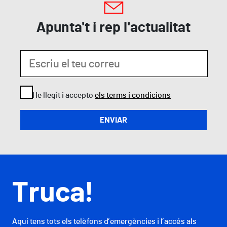
Apunta't i rep l'actualitat
He llegit i accepto
els terms i condicions
Truca!
Aquí tens tots els telèfons d’emergències i l’accés als