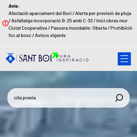
Vés al contingut
Avís:
Afectació aparcament del Bori
/
Alerta per previsió de pluja
/
Asfaltatge incorporació B-25 amb C-32
/
Inici obres mur
Ciutat Cooperativa
/
Passera inundable: Oberta
/
Prohibició
foc al bosc
/
Avisos vigents