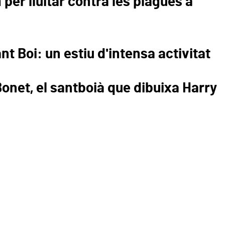
per lluitar contra les plagues a
nt Boi: un estiu d'intensa activitat
onet, el santboià que dibuixa Harry
efugis climàtics: el comer
contra la calor
t Boi amplia la xarxa de refugis climàtics amb la incorporació