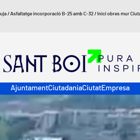
luja
/
Asfaltatge incorporació B-25 amb C-32
/
Inici obres mur Ciut
ació principal
Ajuntament
Ciutadania
Ciutat
Empresa