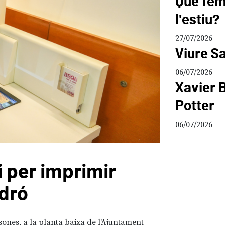
Què fem 
l'estiu?
27/07/2026
Viure Sa
06/07/2026
Xavier B
Potter
06/07/2026
 per imprimir
Micror
adró
aliat 
sones, a la planta baixa de l'Ajuntament
10/07/2026
San