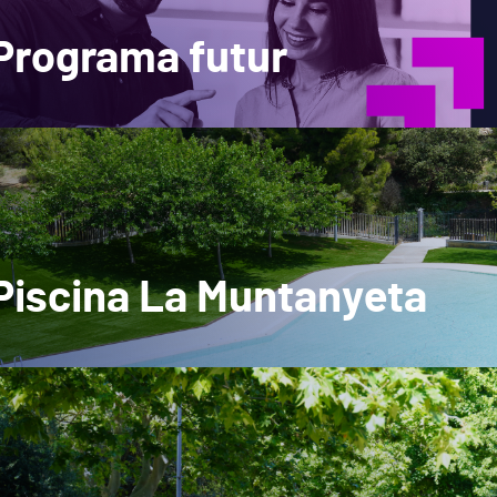
Programa futur
Piscina La Muntanyeta