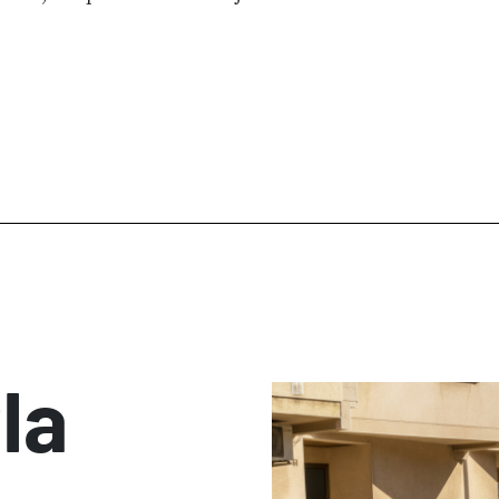
com a novetat, 
la