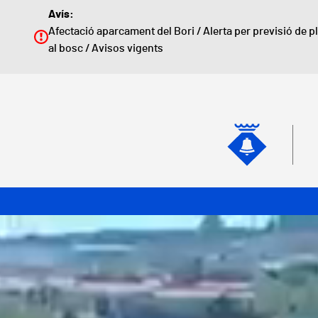
Vés al contingut
Avís:
Afectació aparcament del Bori
/
Alerta per previsió de p
al bosc
/
Avisos vigents
Naveg