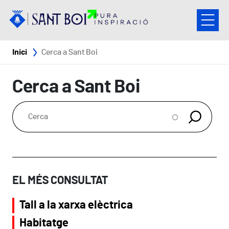
Vés al contingut
Fil d'ariadna
Inici
Cerca a Sant Boi
Cerca a Sant Boi
EL MÉS CONSULTAT
Tall a la xarxa elèctrica
Habitatge