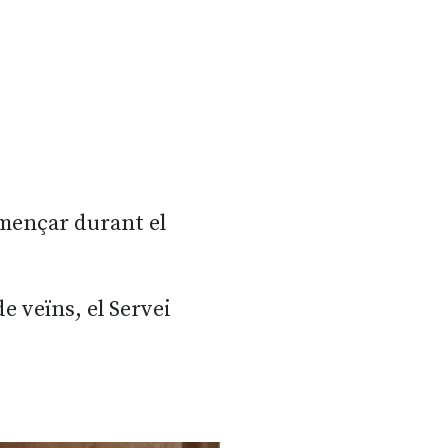
mençar durant el
 veïns, el Servei