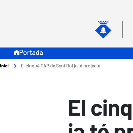
Vés al contingut
Navegació secundari
Naveg
Portada
Fil d'ariadna
Inici
El cinquè CAP de Sant Boi ja té projecte
El cin
ja té p