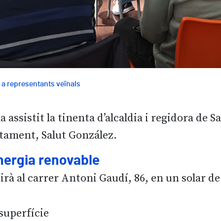
 a representants veïnals
 assistit la tinenta d’alcaldia i regidora de Sa
tament, Salut González.
energia renovable
rà al carrer Antoni Gaudí, 86, en un solar d
superfície