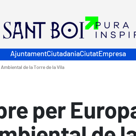
ació principal
Ajuntament
Ciutadania
Ciutat
Empresa
Ambiental de la Torre de la Vila
bre per Europa
mbiental de la