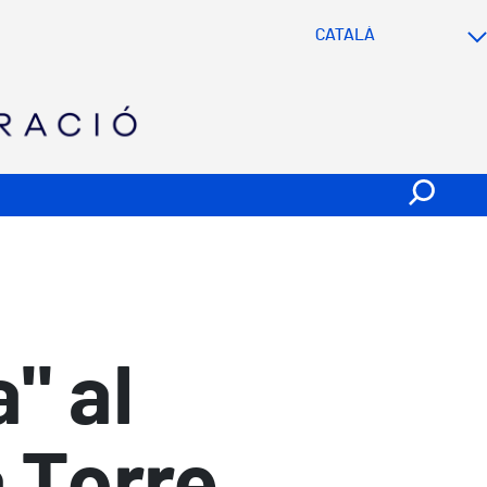
SVG
" al
 Torre