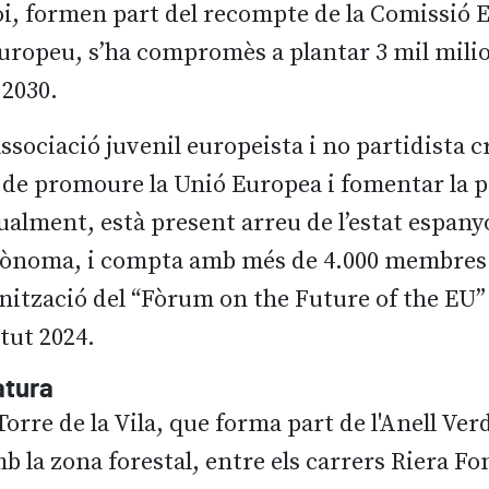
oi, formen part del recompte de la Comissió 
uropeu, s’ha compromès a plantar 3 mil milion
 2030.
sociació juvenil europeista i no partidista cr
 de promoure la Unió Europea i fomentar la pa
ualment, està present arreu de l’estat espan
ònoma, i compta amb més de 4.000 membres.
nització del “Fòrum on the Future of the EU”
tut 2024.
atura
rre de la Vila, que forma part de l'Anell Verd,
b la zona forestal, entre els carrers Riera Fon