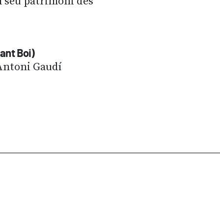
el seu patrimoni des
ant Boi)
 Antoni Gaudí