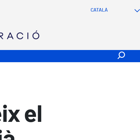
SVG
ix el
ià