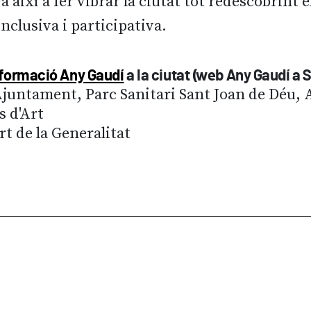
a així a fer vibrar la ciutat tot redescobrint 
nclusiva i participativa.
informació Any Gaudí
a la ciutat (web Any Gaudí a S
Ajuntament, Parc Sanitari Sant Joan de Déu,
s d'Art
t de la Generalitat