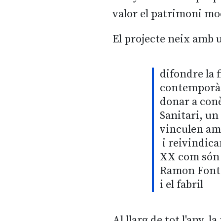
valor el patrimoni mod
El projecte neix amb u
difondre la 
contemporà
donar a conè
Sanitari, un
vinculen amb
i reivindica
XX com són e
Ramon Fonts
i el fabril
Al llarg de tot l'any,