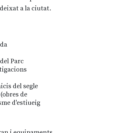
eixat a la ciutat.
ada
 del Parc
tigacions
icis del segle
 (obres de
sme d'estiueig
 gran i equipaments