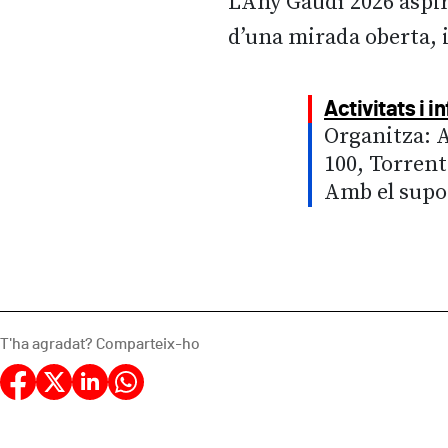
L’Any Gaudí 2026 aspir
d’una mirada oberta, i
Activitats i 
Organitza: 
100, Torrent
Amb el supor
T'ha agradat? Comparteix-ho