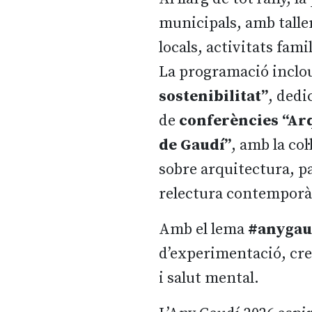
municipals, amb talle
locals, activitats fami
La programació inclo
sostenibilitat”
, dedi
de
conferències “Arqu
de Gaudí”
, amb la co
sobre arquitectura, pa
relectura contemporàn
Amb el lema
#anygau
d’experimentació, creat
i salut mental.