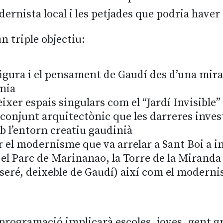
ernista local i les petjades que podria haver d
n triple objectiu:
figura i el pensament de Gaudí des d’una mir
nia
ixer espais singulars com el “Jardí Invisible”
 conjunt arquitectònic que les darreres inves
 l’entorn creatiu gaudinià
r el modernisme que va arrelar a Sant Boi a in
l Parc de Marinanao, la Torre de la Miranda
eré, deixeble de Gaudí) així com el moderni
 la programació implicarà escoles, joves, gent