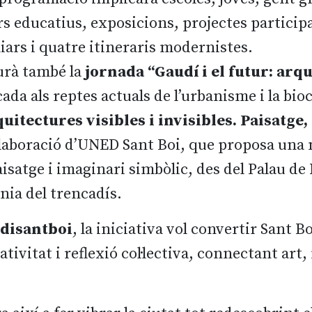
rs educatius, exposicions, projectes particip
liars i quatre itineraris modernistes.
urà també la
jornada “Gaudí i el futur: arqu
cada als reptes actuals de l’urbanisme i la bioc
itectures visibles i invisibles. Paisatge, 
l·laboració d’UNED Sant Boi, que proposa una
isatge i imaginari simbòlic, des del Palau de 
ia del trencadís.
disantboi
, la iniciativa vol convertir Sant B
ivitat i reflexió col·lectiva, connectant art,