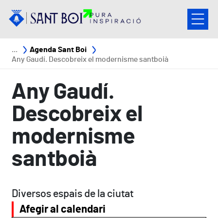
Vés al contingut
Fil d'ariadna
Agenda Sant Boi
Any Gaudí. Descobreix el modernisme santboià
Any Gaudí.
Descobreix el
modernisme
santboià
Diversos espais de la ciutat
Afegir al calendari