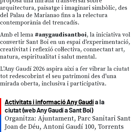
proposa una mirada transversal sobre
arquitectura, paisatge i imaginari simbòlic, des
del Palau de Marianao fins a la relectura
contemporània del trencadís.
Amb el lema
#anygaudisantboi
, la iniciativa vol
convertir Sant Boi en un espai d’experimentació,
creativitat i reflexió col·lectiva, connectant art,
natura, espiritualitat i salut mental.
L’Any Gaudí 2026 aspira així a fer vibrar la ciutat
tot redescobrint el seu patrimoni des d’una
mirada oberta, inclusiva i participativa.
Activitats i informació Any Gaudí
a la
ciutat (web Any Gaudí a Sant Boi)
Organitza: Ajuntament, Parc Sanitari Sant
Joan de Déu, Antoni Gaudí 100, Torrents