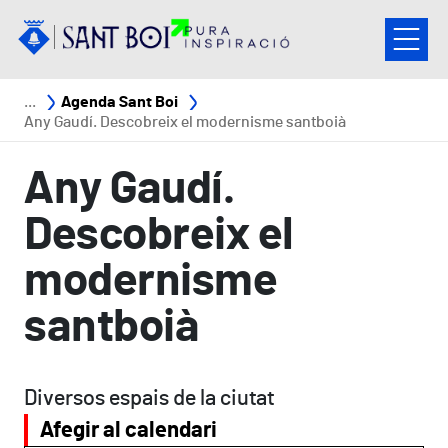
Vés al contingut
Fil d'ariadna
Agenda Sant Boi
Any Gaudí. Descobreix el modernisme santboià
Any Gaudí.
Descobreix el
modernisme
santboià
Diversos espais de la ciutat
Afegir al calendari