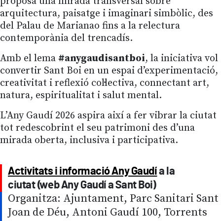
proposa una mirada transversal sobre
arquitectura, paisatge i imaginari simbòlic, des
del Palau de Marianao fins a la relectura
contemporània del trencadís.
Amb el lema
#anygaudisantboi
, la iniciativa vol
convertir Sant Boi en un espai d’experimentació,
creativitat i reflexió col·lectiva, connectant art,
natura, espiritualitat i salut mental.
L’Any Gaudí 2026 aspira així a fer vibrar la ciutat
tot redescobrint el seu patrimoni des d’una
mirada oberta, inclusiva i participativa.
Activitats i informació Any Gaudí
a la
ciutat (web Any Gaudí a Sant Boi)
Organitza: Ajuntament, Parc Sanitari Sant
Joan de Déu, Antoni Gaudí 100, Torrents