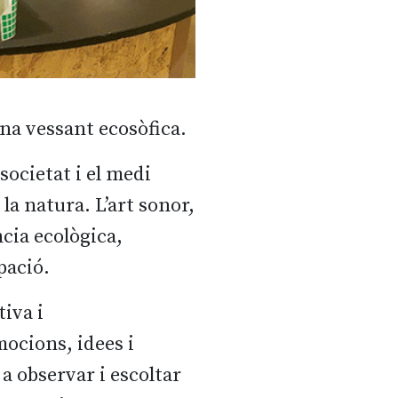
una vessant ecosòfica.
 societat i el medi
a natura. L’art sonor,
cia ecològica,
pació.
iva i
ocions, idees i
a observar i escoltar