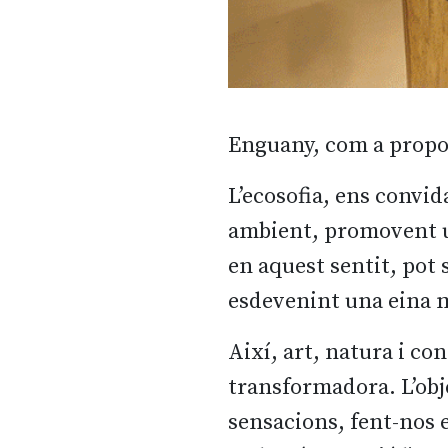
Enguany, com a propost
L’ecosofia, ens convida
ambient, promovent un
en aquest sentit, pot 
esdevenint una eina mo
Així, art, natura i co
transformadora. L’obj
sensacions, fent-nos 