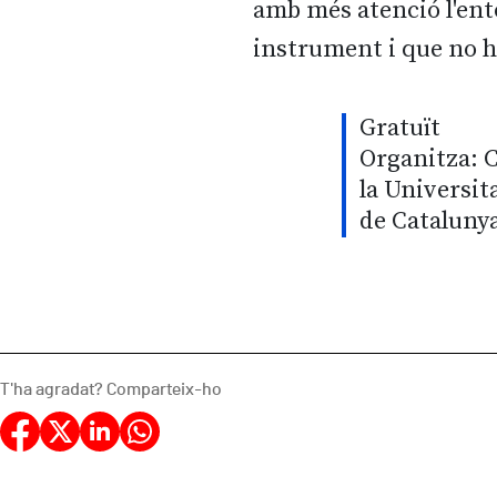
amb més atenció l'ent
instrument i que no h
Gratuït
Organitza: C
la Universit
de Cataluny
T'ha agradat? Comparteix-ho