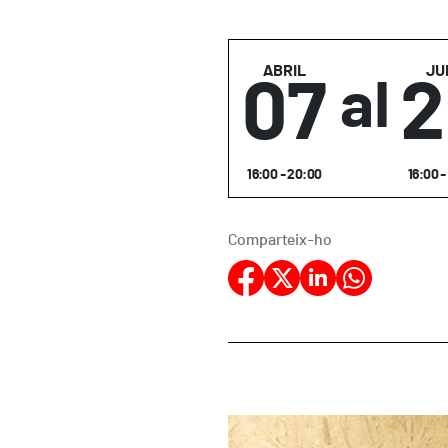
ABRIL
JU
07
2
al
16:00 - 20:00
16:00 
Comparteix-ho