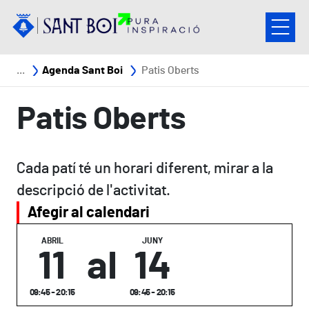
Vés al contingut
Fil d'ariadna
Agenda Sant Boi
Patis Oberts
Patis Oberts
Cada patí té un horari diferent, mirar a la
descripció de l'activitat.
Afegir al calendari
ABRIL
JUNY
11
al
14
09:45 - 20:15
09:45 - 20:15