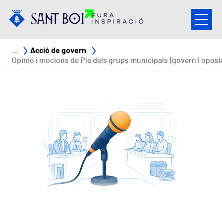
Vés al contingut
Fil d'ariadna
Acció de govern
Opinió i mocions de Ple dels grups municipals (govern i oposi