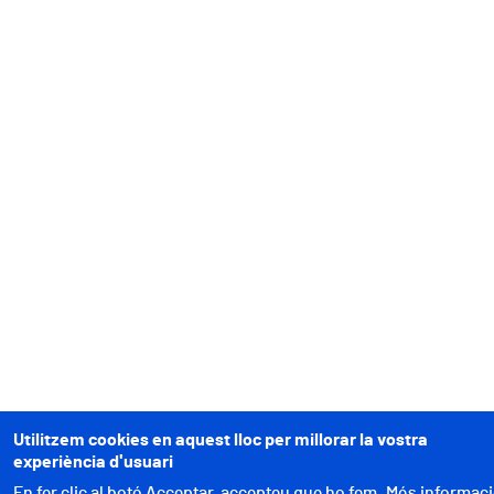
Utilitzem cookies en aquest lloc per millorar la vostra
experiència d'usuari
En fer clic al botó Acceptar, accepteu que ho fem.
Més informac