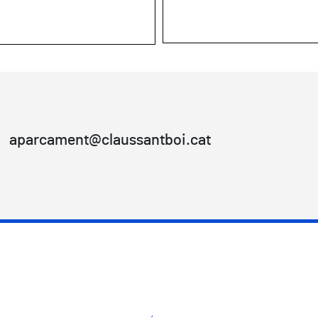
aparcament@claussantboi.cat