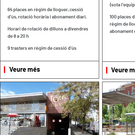
(sota l'equi
64 places en règim de lloguer, cessió
d'ús, rotació horària i abonament diari.
100 places 
règim de llo
Horari de rotació de dilluns a divendres
abonament d
de 8 a 20 h
9 trasters en règim de cessió d'ús
Veure més
Veure 