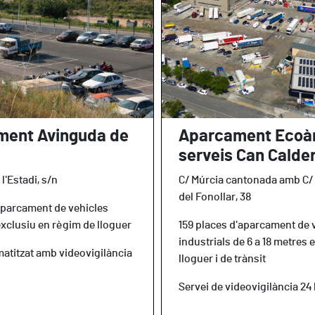
ment Avinguda de
Aparcament Ecoà
serveis Can Calde
l'Estadi, s/n
C/ Múrcia cantonada amb C/ 
del Fonollar, 38
aparcament de vehicles
exclusiu en règim de lloguer
159 places d'aparcament de 
industrials de 6 a 18 metres 
atitzat amb videovigilància
lloguer i de trànsit
Servei de videovigilància 24 