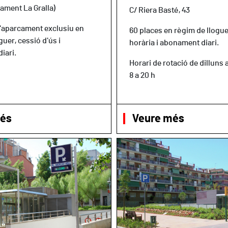
pament La Gralla)
C/ Riera Basté, 43
d'aparcament exclusiu en
60 places en règim de llogue
guer, cessió d'ús i
horària i abonament diari.
iari.
Horari de rotació de dilluns 
8 a 20 h
més
Veure més