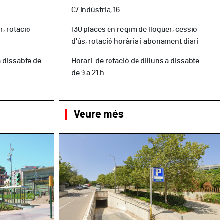
C/ Indústria, 16
r, rotació
130 places en règim de lloguer, cessió
d'ús, rotació horària i abonament diari
a dissabte de
Horari de rotació de dilluns a dissabte
de 9 a 21 h
Veure més