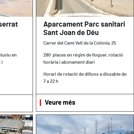
errat
Aparcament Parc sanitari
Sant Joan de Déu
Carrer del Camí Vell de la Colònia, 25
lusiu en
280 places en règim de lloguer, rotació
 i
horària i abonament diari
Horari de rotació de dilluns a dissabte de
7 a 22 h
Veure més