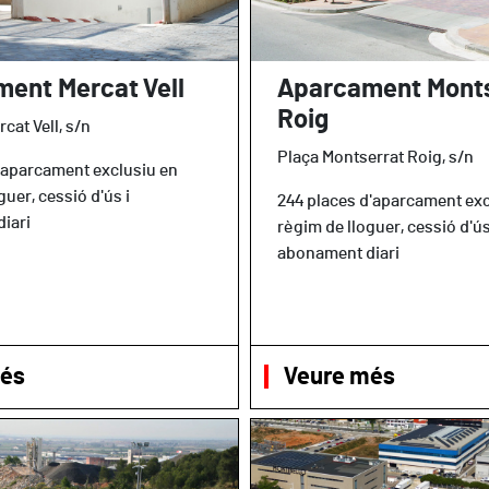
ent Mercat Vell
Aparcament Monts
Roig
cat Vell, s/n
Plaça Montserrat Roig, s/n
d'aparcament exclusiu en
guer, cessió d'ús i
244 places d'aparcament exc
iari
règim de lloguer, cessió d'ús
abonament diari
més
Veure més