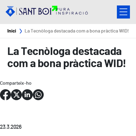
Vés al contingut
Fil d'ariadna
Inici
La Tecnòloga destacada com a bona pràctica WID!
La Tecnòloga destacada
com a bona pràctica WID!
Comparteix-ho
23.3.2026