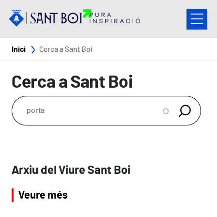
Vés al contingut
Fil d'ariadna
Inici
Cerca a Sant Boi
Cerca a Sant Boi
Arxiu del Viure Sant Boi
Veure més