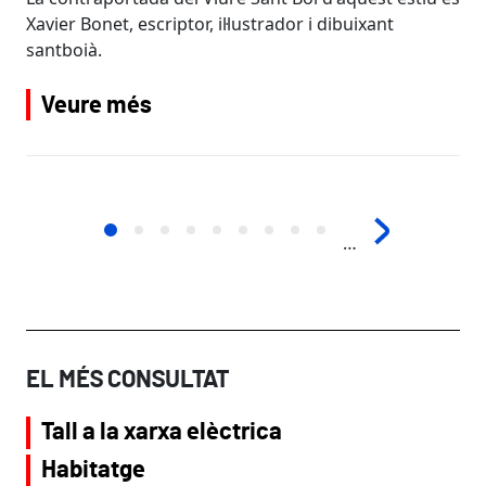
Xavier Bonet, escriptor, il·lustrador i dibuixant
santboià.
Veure més
Paginació
…
EL MÉS CONSULTAT
Tall a la xarxa elèctrica
Habitatge