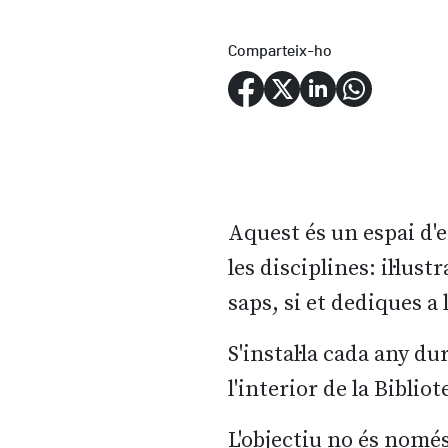
Comparteix-ho
Aquest és un espai d'ex
les disciplines: il·lust
saps, si et dediques a 
S'instal·la cada any du
l'interior de la Biblio
L'objectiu no és només