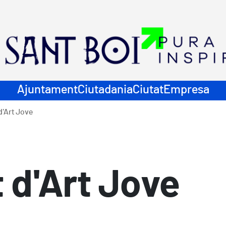
ació principal
Ajuntament
Ciutadania
Ciutat
Empresa
d'Art Jove
 d'Art Jove