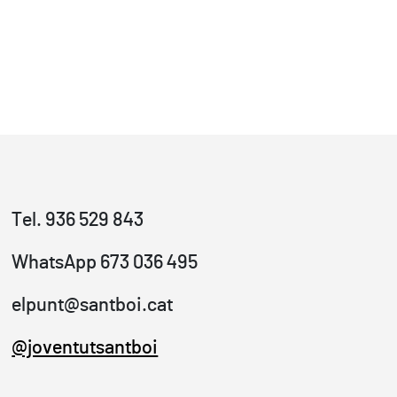
Tel. 936 529 843
WhatsApp 673 036 495
elpunt@santboi.cat
@joventutsantboi