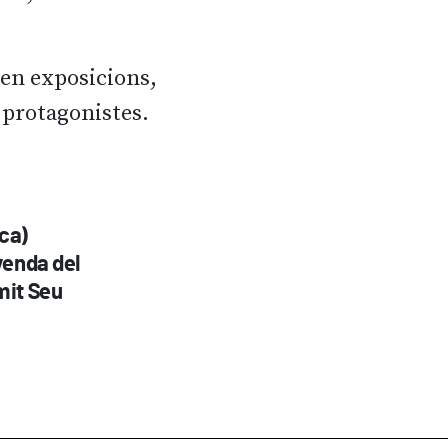
zen exposicions,
s protagonistes.
ica)
 venda del
mit Seu