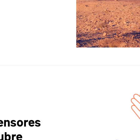
fensores
tubre