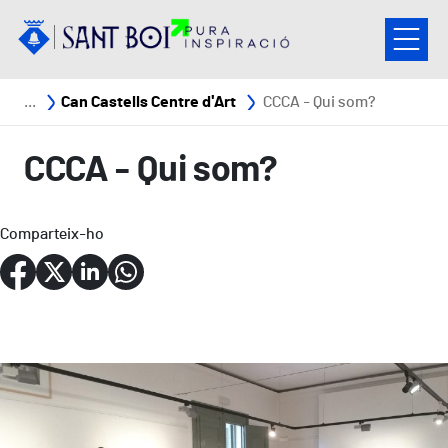
Vés al contingut
Fil d'ariadna
Can Castells Centre d'Art
CCCA - Qui som?
CCCA - Qui som?
Comparteix-ho