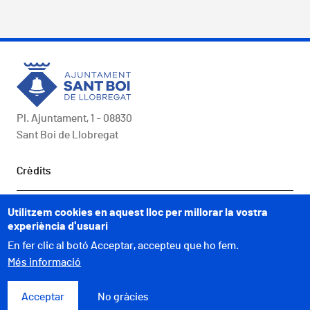
Pl. Ajuntament, 1 - 08830
Sant Boi de Llobregat
Peu
Crèdits
COMUNICACIÓ
Utilitzem cookies en aquest lloc per millorar la vostra
experiència d'usuari
A UN CLIC
En fer clic al botó Acceptar, accepteu que ho fem.
Més informació
WEBS MUNICIPALS
Acceptar
No gràcies