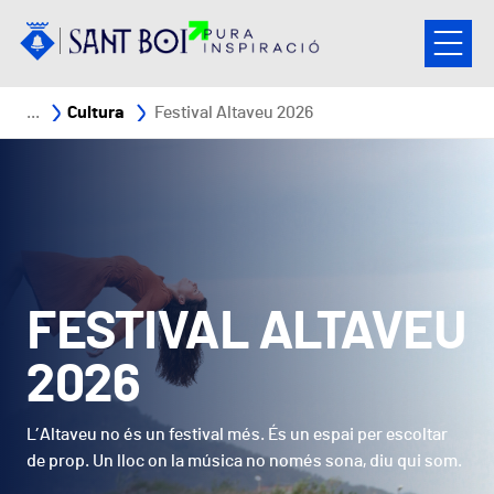
Vés al contingut
Fil d'ariadna
Cultura
Festival Altaveu 2026
FESTIVAL ALTAVEU
2026
L’Altaveu no és un festival més. És un espai per escoltar
de prop. Un lloc on la música no només sona, diu qui som.