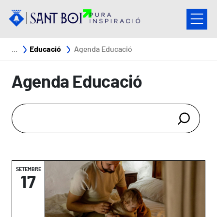
Vés al contingut
Fil d'ariadna
Educació
Agenda Educació
Agenda Educació
SETEMBRE
17