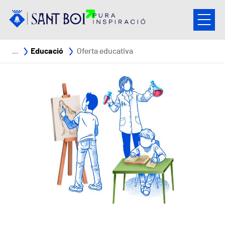
Vés al contingut
Fil d'ariadna
Educació
Oferta educativa