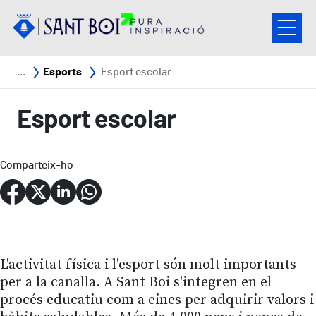
Vés al contingut
Fil d'ariadna
Esports
Esport escolar
Esport escolar
Comparteix-ho
L'activitat física i l'esport són molt importants
per a la canalla. A Sant Boi s'integren en el
procés educatiu com a eines per adquirir valors i