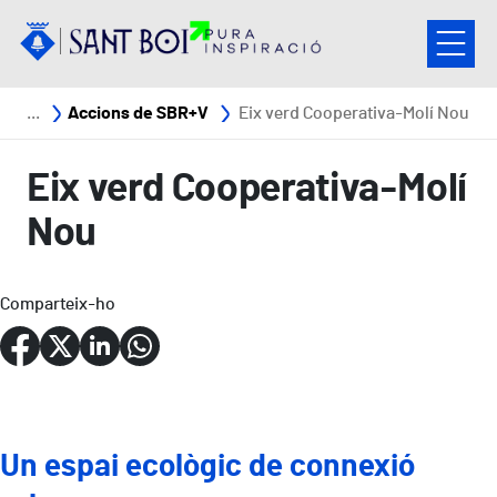
Vés al contingut
Fil d'ariadna
Accions de SBR+V
Eix verd Cooperativa-Molí Nou
Eix verd Cooperativa-Molí
Nou
Comparteix-ho
Un espai ecològic de connexió