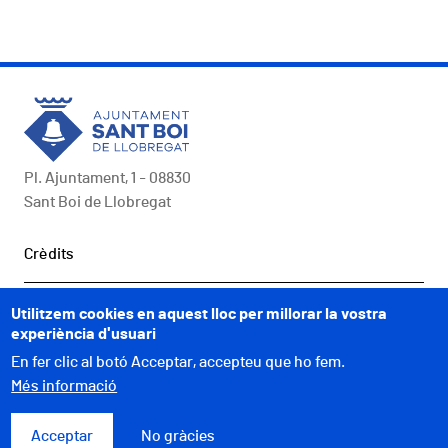
Pl. Ajuntament, 1 - 08830
Sant Boi de Llobregat
Peu
Crèdits
COMUNICACIÓ
Utilitzem cookies en aquest lloc per millorar la vostra
experiència d'usuari
A UN CLIC
En fer clic al botó Acceptar, accepteu que ho fem.
Més informació
WEBS MUNICIPALS
Acceptar
No gràcies