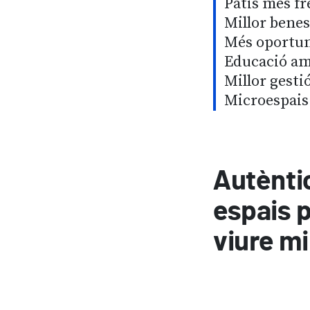
Patis més fr
Millor benes
Més oportuni
Educació amb
Millor gestió
Microespais 
Autèntic
espais p
viure mi