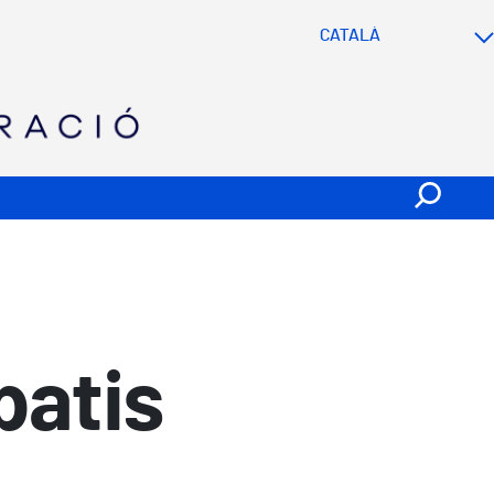
SVG
patis