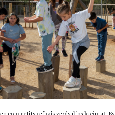
en com petits refugis verds dins la ciutat. E