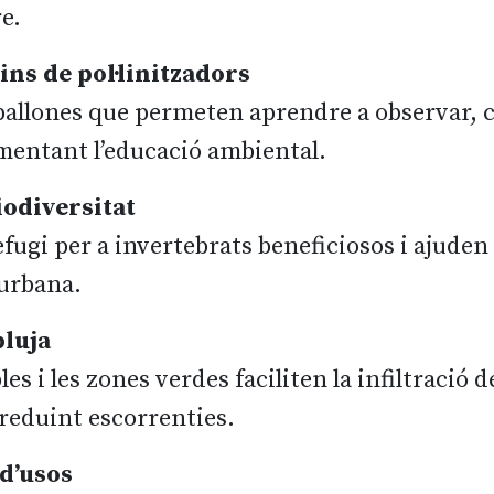
re.
ins de pol·linitzadors
pallones que permeten aprendre a observar, c
omentant l’educació ambiental.
iodiversitat
ugi per a invertebrats beneficiosos i ajuden 
 urbana.
pluja
s i les zones verdes faciliten la infiltració de
 reduint escorrenties.
 d’usos