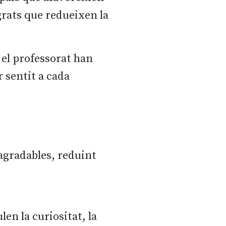
grats que redueixen la
i el professorat han
r sentit a cada
agradables, reduint
n la curiositat, la