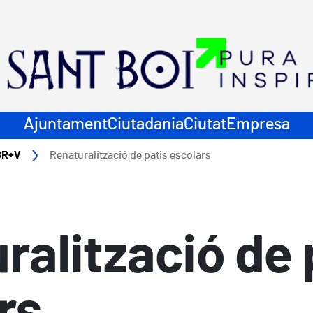
ació principal
Ajuntament
Ciutadania
Ciutat
Empresa
BR+V
Renaturalització de patis escolars
ralització de 
rs