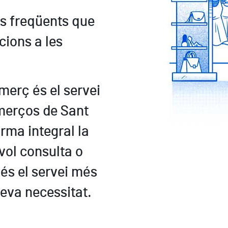
s freqüents que
cions a les
omerç és el servei
omerços de Sant
rma integral la
vol consulta o
 és el servei més
teva necessitat.