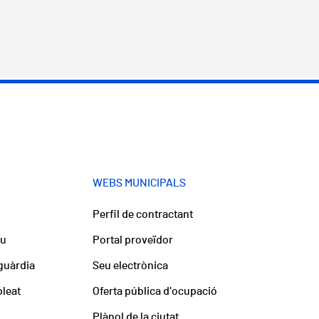
WEBS MUNICIPALS
Perfil de contractant
iu
Portal proveïdor
guàrdia
Seu electrònica
pleat
Oferta pública d'ocupació
Plànol de la ciutat