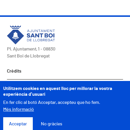
Pl. Ajuntament, 1 - 08830
Sant Boi de Llobregat
Peu
Crèdits
COMUNICACIÓ
Utilitzem cookies en aquest lloc per millorar la vostra
experiència d'usuari
A UN CLIC
En fer clic al botó Acceptar, accepteu que ho fem.
Més informació
WEBS MUNICIPALS
Acceptar
No gràcies