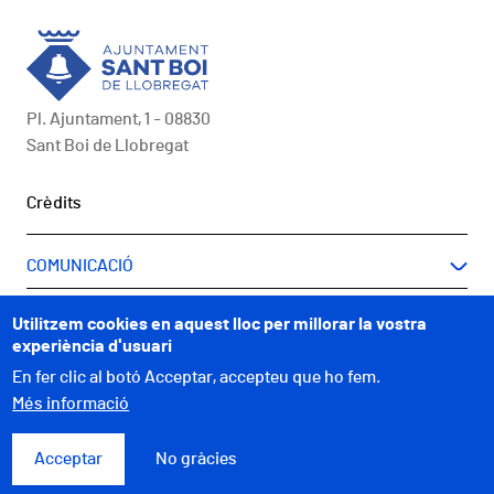
Pl. Ajuntament, 1 - 08830
Sant Boi de Llobregat
Peu
Crèdits
COMUNICACIÓ
A UN CLIC
Utilitzem cookies en aquest lloc per millorar la vostra
experiència d'usuari
WEBS MUNICIPALS
En fer clic al botó Acceptar, accepteu que ho fem.
Més informació
Acceptar
No gràcies