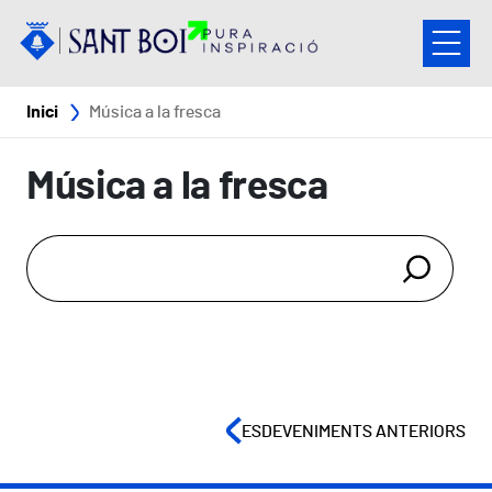
Vés al contingut
Fil d'ariadna
Inici
Música a la fresca
Música a la fresca
ESDEVENIMENTS ANTERIORS