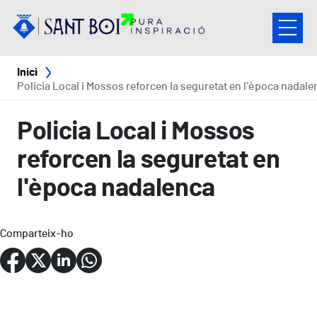
Vés al contingut
Fil d'ariadna
Inici
Policia Local i Mossos reforcen la seguretat en l'època nadale
Policia Local i Mossos
reforcen la seguretat en
l'època nadalenca
Comparteix-ho