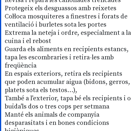
Revisa i repara les canonades trencades
Protegeix els desguassos amb reixetes
Col·loca mosquiteres a finestres i forats de
ventilació i burletes sota les portes
Extrema la neteja i ordre, especialment a la
cuina i el rebost
Guarda els aliments en recipients estancs,
tapa les escombraries i retira-les amb
freqüència
En espais exteriors, retira els recipients
que poden acumular aigua (bidons, gerros,
platets sota els testos...),
També a l'exterior, tapa bé els recipients i o
buida'ls dos o tres cops per setmana
Manté els animals de companyia
desparasitats i en bones condicions