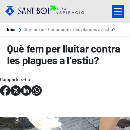
Vés al contingut
Fil d'ariadna
Inici
Què fem per lluitar contra les plagues a l'estiu?
Què fem per lluitar contra
les plagues a l'estiu?
Comparteix-ho