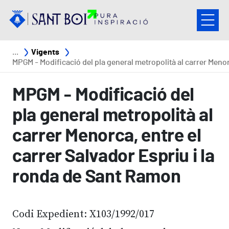
Vés al contingut
Fil d'ariadna
Vigents
MPGM - Modificació del pla general metropolità al carrer Menorca, entre el carrer Salvador Espriu i la ronda de Sant Ra
MPGM - Modificació del
pla general metropolità al
carrer Menorca, entre el
carrer Salvador Espriu i la
ronda de Sant Ramon
Codi Expedient: X103/1992/017