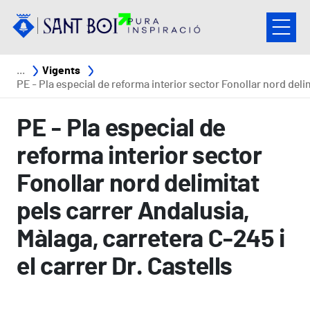
Vés al contingut
Fil d'ariadna
Vigents
PE - Pla especial de reforma interior sector Fonollar nord delimitat pels carrer Andalusia, Màlaga, carretera C-245 i el carrer Dr. Cast
PE - Pla especial de
reforma interior sector
Fonollar nord delimitat
pels carrer Andalusia,
Màlaga, carretera C-245 i
el carrer Dr. Castells