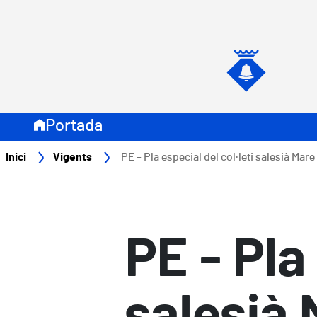
Vés al contingut
Navegació secundari
Naveg
Portada
Fil d'ariadna
Inici
Vigents
PE - Pla especial del col·leti salesià Mar
PE - Pla 
salesià 