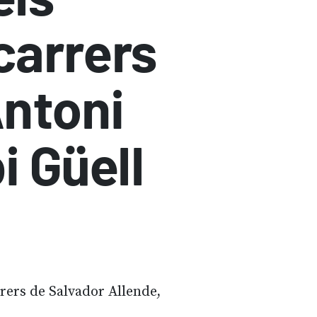
 carrers
Antoni
i Güell
rrers de Salvador Allende,