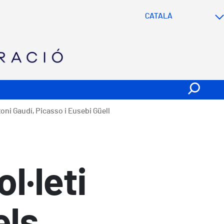
SVG
toni Gaudí, Picasso i Eusebi Güell
l·leti
els