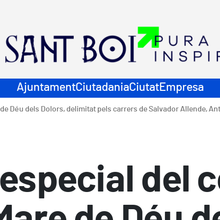
ació principal
Ajuntament
Ciutadania
Ciutat
Empresa
e de Déu dels Dolors, delimitat pels carrers de Salvador Allende, An
especial del co
Mare de Déu d