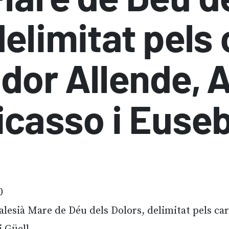
delimitat pels
dor Allende, 
icasso i Euseb
0
 salesià Mare de Déu dels Dolors, delimitat pels ca