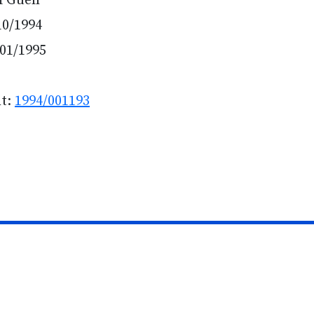
i Güell
10/1994
/01/1995
nt:
1994/001193