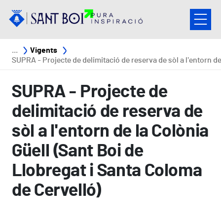
Vés al contingut
Fil d'ariadna
Vigents
SUPRA - Projecte de delimitació de reserva de sòl a l'entorn de la Colònia Güell (Sant Boi de Llobregat i Santa Coloma de Cervel
SUPRA - Projecte de
delimitació de reserva de
sòl a l'entorn de la Colònia
Güell (Sant Boi de
Llobregat i Santa Coloma
de Cervelló)