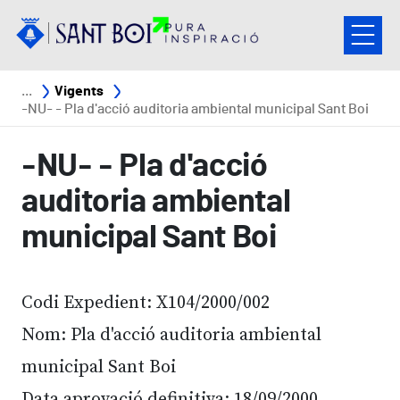
Vés al contingut
Fil d'ariadna
Vigents
-NU- - Pla d'acció auditoria ambiental municipal Sant Boi
-NU- - Pla d'acció
auditoria ambiental
municipal Sant Boi
Codi Expedient: X104/2000/002
Nom: Pla d'acció auditoria ambiental
municipal Sant Boi
Data aprovació definitiva: 18/09/2000