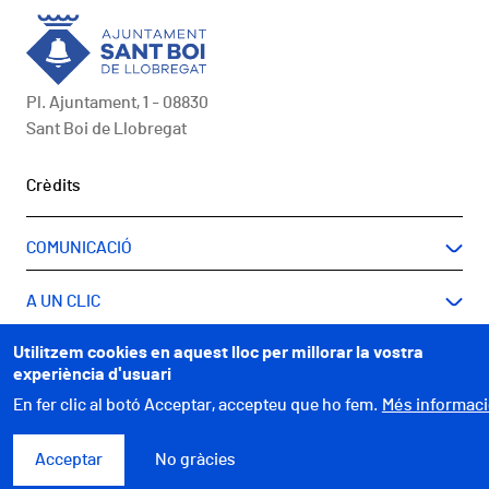
Pl. Ajuntament, 1 - 08830
Sant Boi de Llobregat
Peu
Crèdits
COMUNICACIÓ
A UN CLIC
Utilitzem cookies en aquest lloc per millorar la vostra
WEBS MUNICIPALS
experiència d'usuari
En fer clic al botó Acceptar, accepteu que ho fem.
Més informac
Acceptar
No gràcies