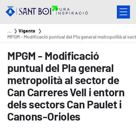
Vés al contingut
Fil d'ariadna
Vigents
MPGM - Modificació puntual del Pla general metropolità al sector de Can Carreres Vell i entorn dels sectors Can Paulet i Canons-Orio
MPGM - Modificació
puntual del Pla general
metropolità al sector de
Can Carreres Vell i entorn
dels sectors Can Paulet i
Canons-Orioles