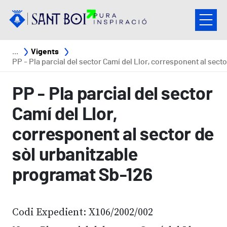
Vés al contingut
Fil d'ariadna
Vigents
PP - Pla parcial del sector Camí del Llor, corresponent al sector de sòl urbanitzable programat Sb-
PP - Pla parcial del sector
Camí del Llor,
corresponent al sector de
sòl urbanitzable
programat Sb-126
Codi Expedient: X106/2002/002