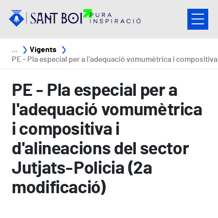
Vés al contingut
Fil d'ariadna
Vigents
PE - Pla especial per a l'adequació vomumètrica i compositiva i d'alineacions del sector Jutjats-Policia (2a modificac
PE - Pla especial per a
l'adequació vomumètrica
i compositiva i
d'alineacions del sector
Jutjats-Policia (2a
modificació)