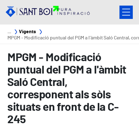
Vés al contingut
Fil d'ariadna
Vigents
MPGM - Modificació puntual del PGM a l'àmbit Saló Central, corresponent als sòls situats en front de la C-
MPGM - Modificació
puntual del PGM a l'àmbit
Saló Central,
corresponent als sòls
situats en front de la C-
245