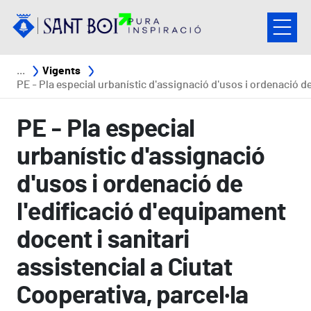
Vés al contingut
Fil d'ariadna
Vigents
PE - Pla especial urbanístic d'assignació d'usos i ordenació de l'edificació d'equipament docent i sanitari assistencial a Ciutat Cooperativa, parcel·la delimitada pels carres de Lluís Companys i de F
PE - Pla especial
urbanístic d'assignació
d'usos i ordenació de
l'edificació d'equipament
docent i sanitari
assistencial a Ciutat
Cooperativa, parcel·la