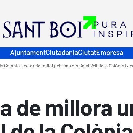
ació principal
Ajuntament
Ciutadania
Ciutat
Empresa
a Colònia, sector delimitat pels carrers Camí Vell de la Colònia i J
a de millora 
l de la Colònia