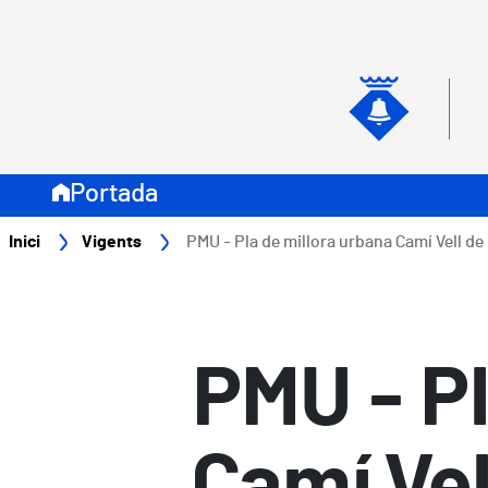
Vés al contingut
Navegació secundari
Naveg
Portada
Fil d'ariadna
Inici
Vigents
PMU - Pla de millora urbana Camí Vell de l
PMU - Pl
Camí Vel