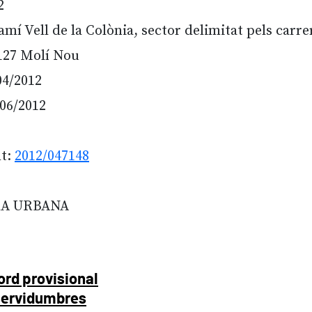
2
í Vell de la Colònia, sector delimitat pels carrer
-127 Molí Nou
04/2012
/06/2012
nt:
2012/047148
ORA URBANA
rd provisional
 servidumbres