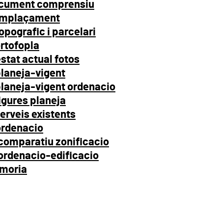
ocument comprensiu
 emplaçament
opografic i parcelari
ortofopla
stat actual fotos
planeja-vigent
planeja-vigent ordenacio
igures planeja
erveis existents
ordenacio
comparatiu zonificacio
ordenacio-edificacio
emoria