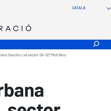
SVG
enaro Sancho, i el sector Sb-127 Molí Nou
urbana
, sector