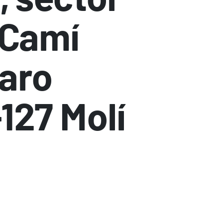
 Camí
naro
-127 Molí