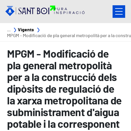
Vés al contingut
Fil d'ariadna
Vigents
MPGM - Modificació de pla general metropolità per a la construcció dels dipòsits de regulació de la xarxa metropolitana de subministrament d'aigua potable i la corresponent estació de bomb
MPGM - Modificació de
pla general metropolità
per a la construcció dels
dipòsits de regulació de
la xarxa metropolitana de
subministrament d'aigua
potable i la corresponent