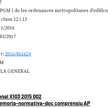
2
PGM i de les ordenances metropolitanes d'edifica
 claus 12 i 13
11/2016
/03/2017
nt:
2016/061624
GM
 PLA GENERAL
onal X103 2015 002
moria-normativa-doc comprensiu AP