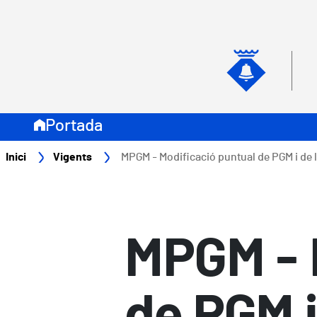
Vés al contingut
Navegació secundari
Naveg
Portada
Fil d'ariadna
Inici
Vigents
MPGM - Modificació puntual de PGM i de le
MPGM - 
de PGM i