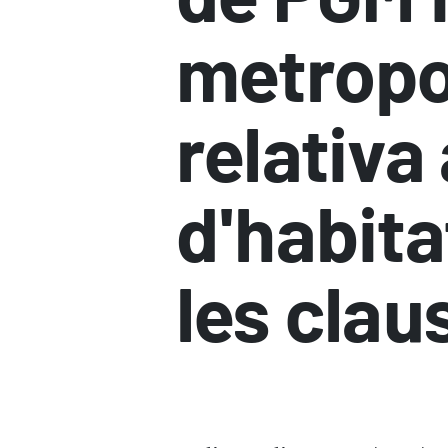
metropol
relativ
d'habita
les claus