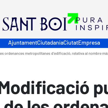
ació principal
Ajuntament
Ciutadania
Ciutat
Empresa
s ordenances metropolitanes d'edificació, relativa al nombre màxim
Modificació p
 de les orden