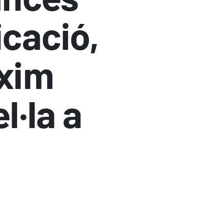
icació,
àxim
l·la a