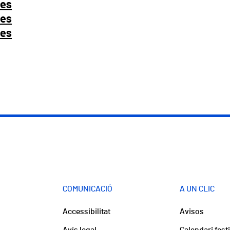
les
les
les
COMUNICACIÓ
A UN CLIC
Accessibilitat
Avisos