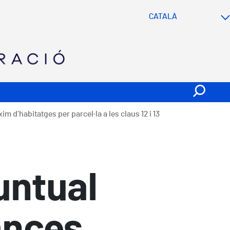
SVG
 d'habitatges per parcel·la a les claus 12 i 13
untual
ances