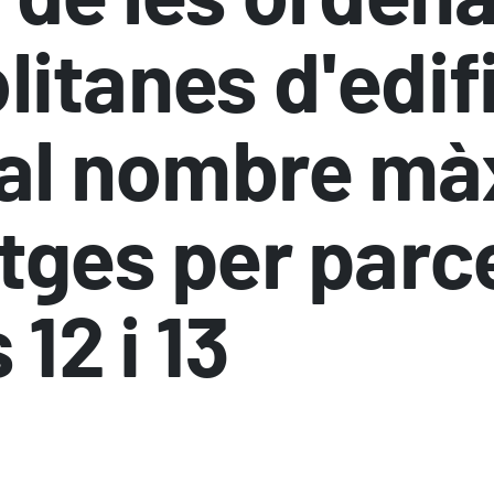
itanes d'edif
a al nombre m
tges per parce
 12 i 13