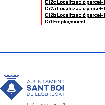
C i2c Localització parcel-
C i2a Localització parcel-
C i2b Localització parcel-
C i1 Emplaçament
Pl. Ajuntament, 1 - 08830