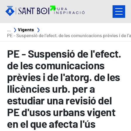
Vés al contingut
Fil d'ariadna
Vigents
PE - Suspensió de l'efect. de les comunicacions prèvies i de l'atorg. de les llicències urb. per a estudiar una revisió del PE d'usos urbans vigent en el que afecta l'ús d'habitatge en planta baixa (FIN
PE - Suspensió de l'efect.
de les comunicacions
prèvies i de l'atorg. de les
llicències urb. per a
estudiar una revisió del
PE d'usos urbans vigent
en el que afecta l'ús