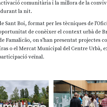
'activació comunitària i la millora de la conv
durant la nit.
de Sant Boi, format per les tècniques de l'Ofi
oportunitat de conèixer el context urbà de Bra
a de Famalicão, on s'han presentat projectes 
iras o el Mercat Municipal del Centre Urbà, 
participació veïnal.