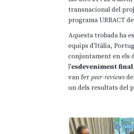
transnacional del pro
programa URBACT de 
Aquesta trobada ha es
equips d'Itàlia, Portu
conjuntament en els da
l'
esdeveniment final
van fer
peer-reviews
del
un dels resultats del 