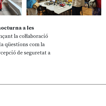
nocturna a les
nçant la col·laboració
da qüestions com la
ercepció de seguretat a