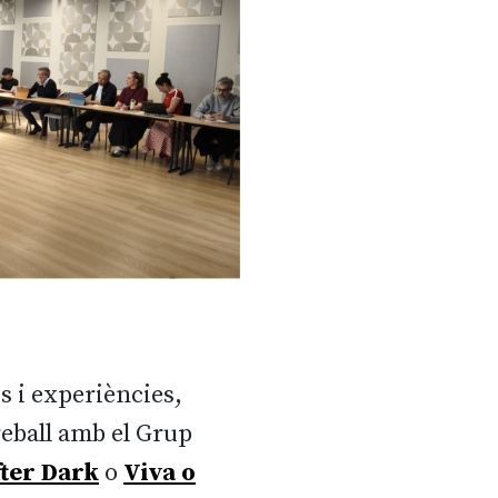
s i experiències,
reball amb el Grup
fter Dark
o
Viva o