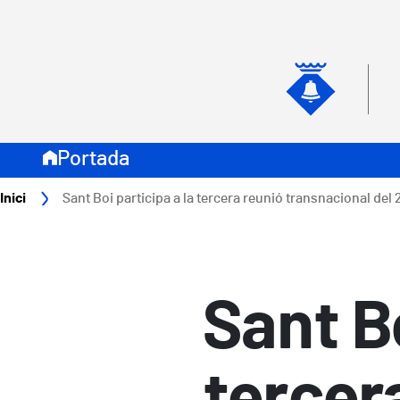
Vés al contingut
Navegació secundari
Naveg
Portada
Fil d'ariadna
Inici
Sant Boi participa a la tercera reunió transnacional del 
Sant Bo
tercer