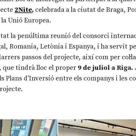
jecte
2Nite
,
celebrada a la ciutat de Braga, Po
la Unió Europea.
tat la penúltima reunió
del consorci interna
gal, Romania, Letònia i Espanya, i ha servit p
rrers passos del projecte, així com per col·la
, que tindrà lloc el proper
9 de juliol a Riga.
s Plans d'Inversió entre els companys i les c
projecte.