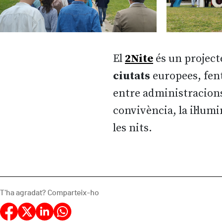
El
2Nite
és un project
ciutats
europees, fen
entre administracions,
convivència, la il·lumi
les nits.
T'ha agradat? Comparteix-ho