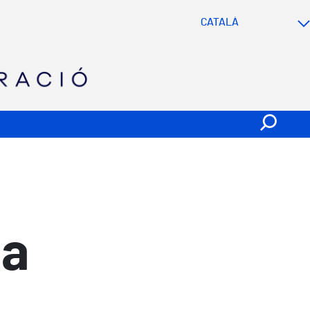
SVG
la