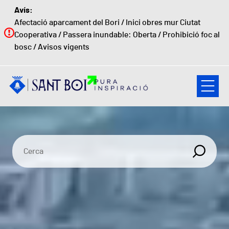
Vés al contingut
Avís:
Afectació aparcament del Bori
/
Inici obres mur Ciutat
Cooperativa
/
Passera inundable: Oberta
/
Prohibició foc al
bosc
/
Avisos vigents