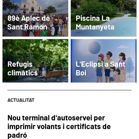
89è Aplec de
Piscina La
Sant Ramon
Muntanyeta
Refugis
L'Eclipsi a Sant
climàtics
Boi
ACTUALITAT
Nou terminal d'autoservei per
imprimir volants i certificats de
padró