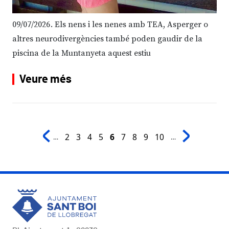
09/07/2026
Els nens i les nenes amb TEA, Asperger o
altres neurodivergències també poden gaudir de la
piscina de la Muntanyeta aquest estiu
Veure més
Paginació
Page
Page
Page
Page
Pàgina actual
Page
Page
Page
Page
2
3
4
5
6
7
8
9
10
…
…