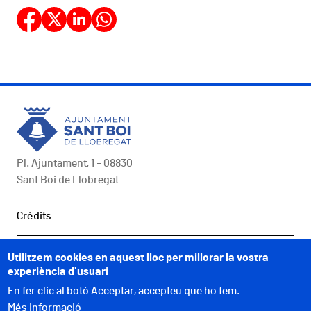
Pl. Ajuntament, 1 - 08830
Sant Boi de Llobregat
Peu
Crèdits
COMUNICACIÓ
Utilitzem cookies en aquest lloc per millorar la vostra
experiència d'usuari
A UN CLIC
En fer clic al botó Acceptar, accepteu que ho fem.
Més informació