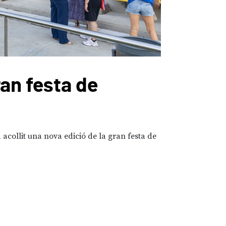
ran festa de
Sant 
Urbana
acollit una nova edició de la gran festa de
08/06/2026
Lal
protagonitzat la