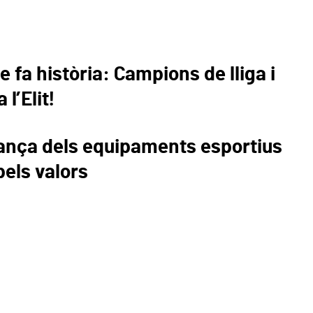
 fa història: Campions de lliga i
l’Elit!
ança dels equipaments esportius
pels valors