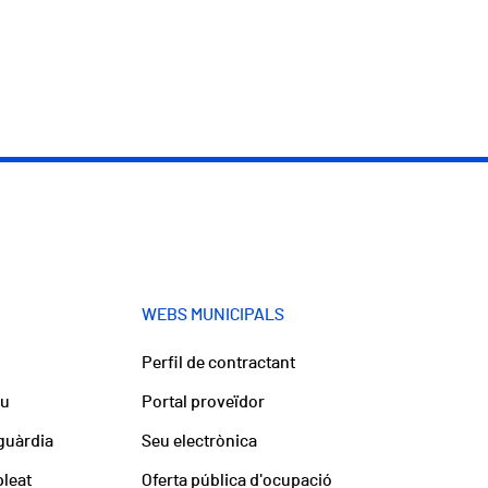
WEBS MUNICIPALS
Perfil de contractant
iu
Portal proveïdor
guàrdia
Seu electrònica
pleat
Oferta pública d'ocupació