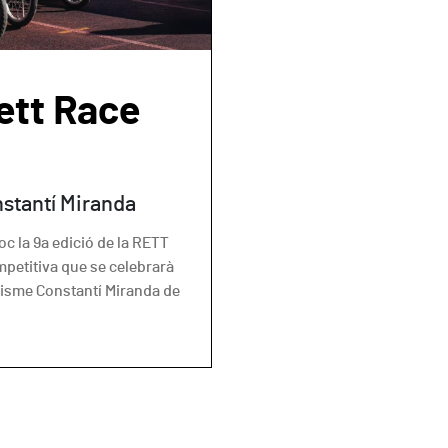
ett Race
nstantí Miranda
c la 9a edició de la RETT
mpetitiva que se celebrarà
etisme Constantí Miranda de