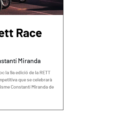
ett Race
nstantí Miranda
c la 9a edició de la RETT
mpetitiva que se celebrarà
etisme Constantí Miranda de