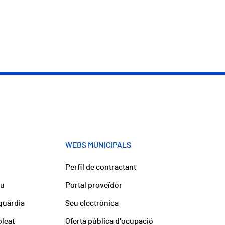
WEBS MUNICIPALS
Perfil de contractant
iu
Portal proveïdor
guàrdia
Seu electrònica
pleat
Oferta pública d'ocupació