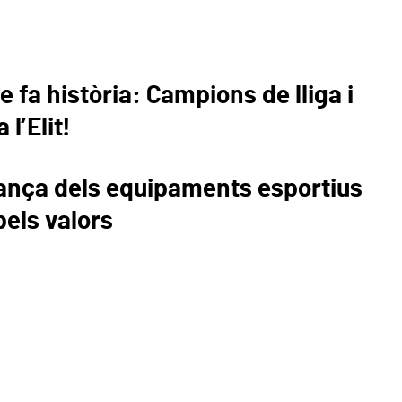
 fa història: Campions de lliga i
l’Elit!
ança dels equipaments esportius
pels valors