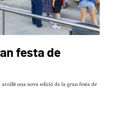
ran festa de
Sant 
Urbana
acollit una nova edició de la gran festa de
08/06/2026
Lal
protagonitzat la