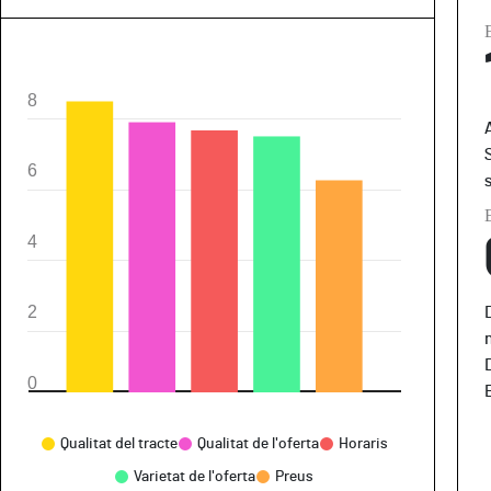
8
6
4
2
0
Quali...
Horar...
Varie...
Preus
Qualitat del tracte
Qualitat de l'oferta
Horaris
Varietat de l'oferta
Preus