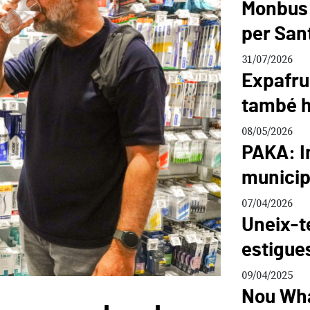
Monbus 
per San
31/07/2026
Expafru
també ho
08/05/2026
PAKA: In
municip
07/04/2026
Uneix-te
estigues
09/04/2025
Nou Wha