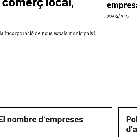
l comerç local,
Fòrum 
empresa
temps
29/05/2025
la incorporació de nous espais municipals i,
18/06/2026
La 
..
les Polítiques 
El nombre d'empreses
Po
d'a