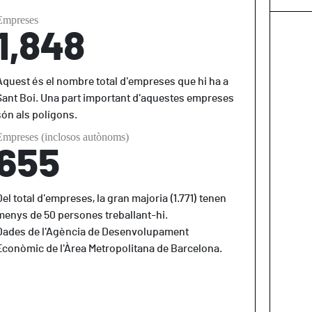
Empreses
1
,
8
4
8
Aquest és el nombre total d'empreses que hi ha a
Sant Boi. Una part important d'aquestes empreses
són als polígons.
Empreses (inclosos autònoms)
6
5
5
Del total d'empreses, la gran majoria (1.771) tenen
menys de 50 persones treballant-hi.
Dades de l'Agència de Desenvolupament
Econòmic de l'Àrea Metropolitana de Barcelona.