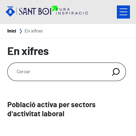
Vés al contingut
Fil d'ariadna
Inici
En xifres
En xifres
Població activa per sectors
d'activitat laboral